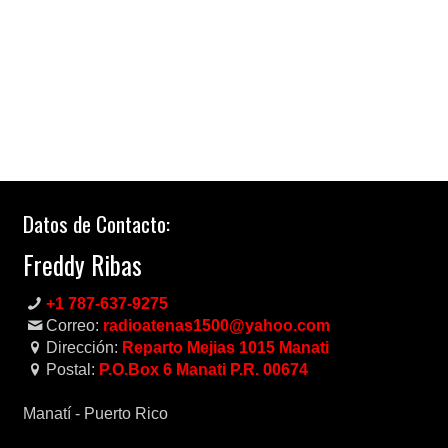
Datos de Contacto:
Freddy Ribas
+1 787-637-9275
Correo:
radioatenas1500@yahoo.com
Dirección:
Reparto Mejias 1015 Manati
Postal:
P.O.Box 6 Manati P.R. 00674
Manatí - Puerto Rico