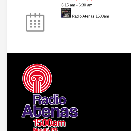
6:15 am
-
6:30 am
Radio Atenas 1500am